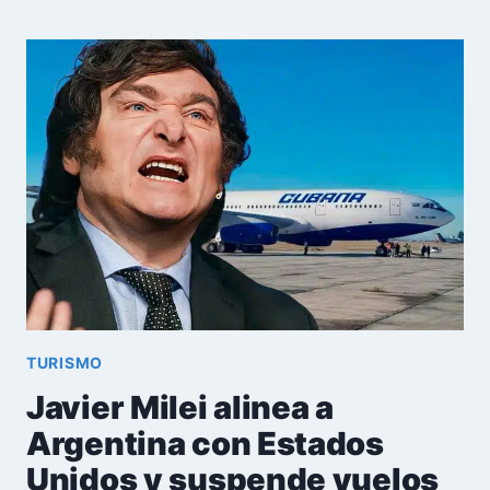
DE
AVIACIÓN
RESTABLECE
RUTA
LA
HABANA-
PANAMÁ:
PRECIOS
Y
DETALLES
DEL
VUELO
TURISMO
Javier Milei alinea a
Argentina con Estados
Unidos y suspende vuelos