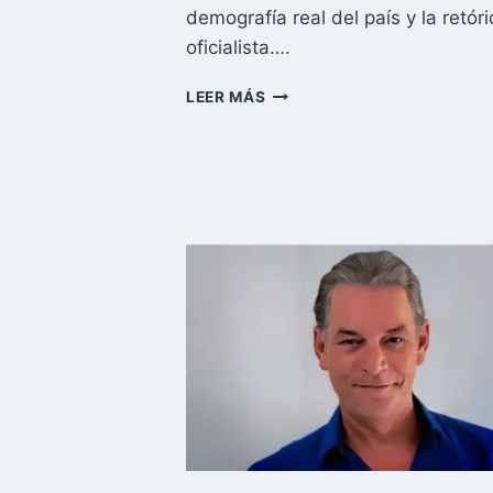
demografía real del país y la retóri
oficialista….
BAD
LEER MÁS
BUNNY
REDEFINE
«AMÉRICA»
EN
EL
SUPER
BOWL
LX
Y
HACE
ENFURECER
A
DONALD
TRUMP