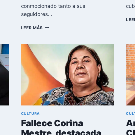
conmocionado tanto a sus
cub
seguidores…
LEE
LA
LEER MÁS
ESCENA
MUSICAL
CUBANA
LLORA
LA
PÉRDIDA
DE
JUDITH
PORTO,
PIONERA
DEL
RAP
EN
CULTURA
CUL
LA
Fallece Corina
A
ISLA
Mestre, destacada
C