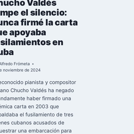
hucho Valdés
mpe el silencio:
nca firmé la carta
ue apoyaba
usilamientos en
uba
Alfredo Frómeta
e noviembre de 2024
reconocido pianista y compositor
ano Chucho Valdés ha negado
undamente haber firmado una
émica carta en 2003 que
paldaba el fusilamiento de tres
enes cubanos acusados de
uestrar una embarcación para