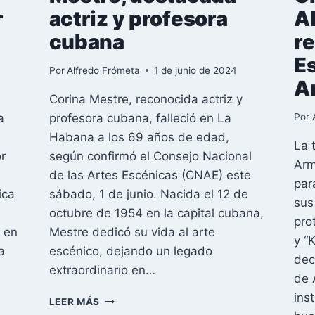
r
actriz y profesora
A
cubana
re
E
Por
Alfredo Frómeta
1 de junio de 2024
A
Corina Mestre, reconocida actriz y
a
profesora cubana, falleció en La
Por
Habana a los 69 años de edad,
La 
r
según confirmó el Consejo Nacional
Arm
de las Artes Escénicas (CNAE) este
par
ica
sábado, 1 de junio. Nacida el 12 de
sus
octubre de 1954 en la capital cubana,
pro
 en
Mestre dedicó su vida al arte
y “
a
escénico, dejando un legado
dec
extraordinario en…
de 
ins
FALLECE
LEER MÁS
CORINA