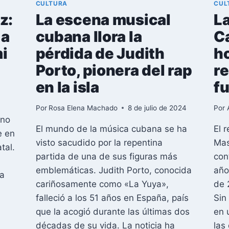
CULTURA
CUL
z:
La escena musical
La
 a
cubana llora la
Ca
i
pérdida de Judith
h
Porto, pionera del rap
re
en la isla
f
Por
Rosa Elena Machado
8 de julio de 2024
Por
ano
El mundo de la música cubana se ha
El 
e en
visto sacudido por la repentina
Mas
tal.
partida de una de sus figuras más
con
emblemáticas. Judith Porto, conocida
año
da
cariñosamente como «La Yuya»,
de 
falleció a los 51 años en España, país
Sin
que la acogió durante las últimas dos
en 
décadas de su vida. La noticia ha
las