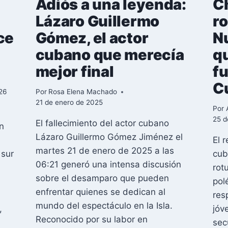
e
Adiós a una leyenda:
C
Lázaro Guillermo
ro
ce
Gómez, el actor
Nu
cubano que merecía
q
mejor final
f
C
26
Por
Rosa Elena Machado
21 de enero de 2025
Por
l
25 d
El fallecimiento del actor cubano
n
Lázaro Guillermo Gómez Jiménez el
El 
martes 21 de enero de 2025 a las
 sur
cub
06:21 generó una intensa discusión
rot
sobre el desamparo que pueden
pol
enfrentar quienes se dedican al
res
mundo del espectáculo en la Isla.
,
jóv
Reconocido por su labor en
sec