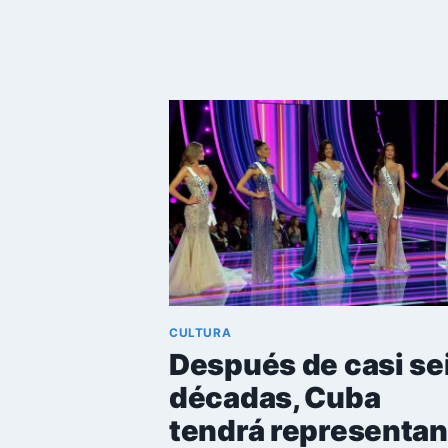
ARTÍSTICA
CUBANA
DE
LUTO:
FALLECE
EL
ACTOR
CARLOS
MASSOLA
CULTURA
Después de casi se
décadas, Cuba
tendrá representan