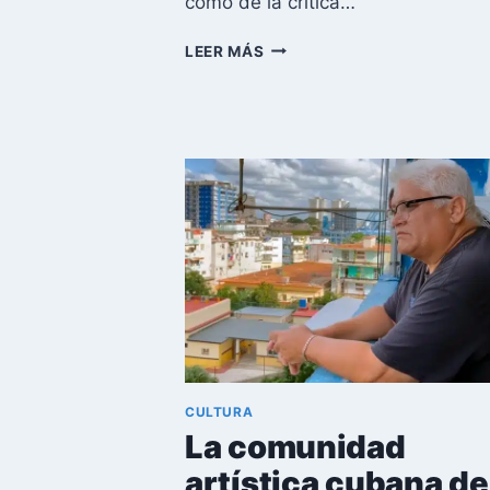
como de la crítica…
ULYK
LEER MÁS
ANELLO
SÁNCHEZ:
DE
ESTRELLA
EN
CUBA
A
INMIGRANTE
EN
MIAMI
CULTURA
La comunidad
artística cubana de