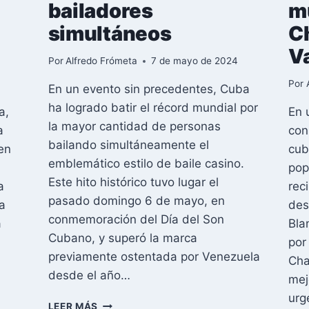
bailadores
m
simultáneos
C
V
Por
Alfredo Frómeta
7 de mayo de 2024
Por
En un evento sin precedentes, Cuba
ha logrado batir el récord mundial por
a,
En 
la mayor cantidad de personas
a
con
bailando simultáneamente el
men
cub
emblemático estilo de baile casino.
pop
Este hito histórico tuvo lugar el
a
rec
pasado domingo 6 de mayo, en
a
des
conmemoración del Día del Son
a
Bla
Cubano, y superó la marca
por
previamente ostentada por Venezuela
Cha
desde el año…
mej
urg
CUBA
LEER MÁS