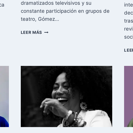
dramatizados televisivos y su
ca
inte
constante participación en grupos de
dec
teatro, Gómez…
tra
rev
ADIÓS
LEER MÁS
soc
A
UNA
LEYENDA:
LEE
LÁZARO
GUILLERMO
GÓMEZ,
EL
ACTOR
CUBANO
QUE
MERECÍA
MEJOR
FINAL