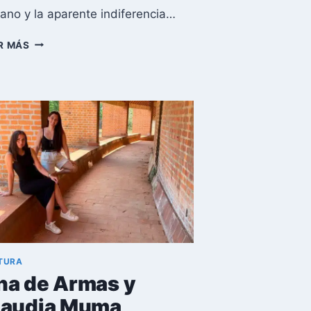
ano y la aparente indiferencia…
LA
R MÁS
ÚLTIMA
ESPERA
DE
CARLOS
MASSOLA:
SIETE
HORAS
DE
AGONÍA
REVELAN
LA
CRISIS
FUNERARIA
EN
CUBA
TURA
na de Armas y
laudia Muma