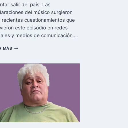
ntar salir del país. Las
laraciones del músico surgieron
s recientes cuestionamientos que
ivieron este episodio en redes
iales y medios de comunicación….
CHUCHO
R MÁS
VALDÉS
ROMPE
EL
SILENCIO:
NUNCA
FIRMÉ
LA
CARTA
QUE
APOYABA
FUSILAMIENTOS
EN
CUBA