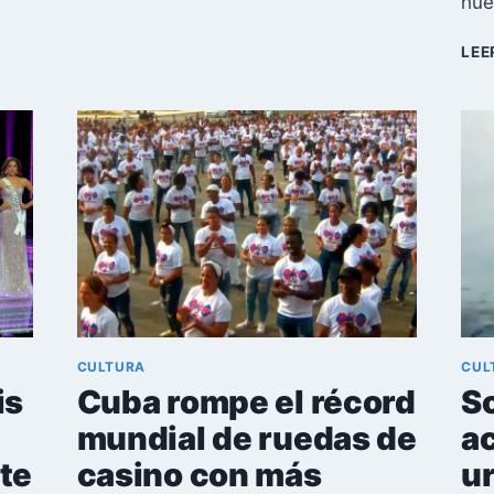
hue
MESTRE,
DESTACADA
LEE
ACTRIZ
Y
PROFESORA
CUBANA
CULTURA
CUL
is
Cuba rompe el récord
So
mundial de ruedas de
a
te
casino con más
ur