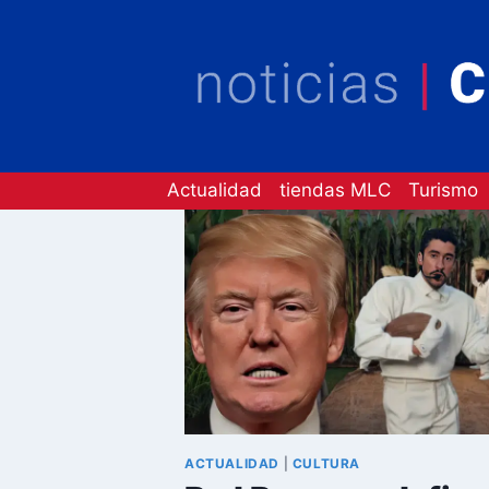
Saltar
al
contenido
Actualidad
tiendas MLC
Turismo
ACTUALIDAD
|
CULTURA