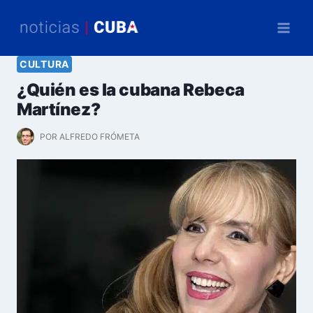
Saltar
al
contenido
CULTURA
¿Quién es la cubana Rebeca
Martínez?
POR
ALFREDO FRÓMETA