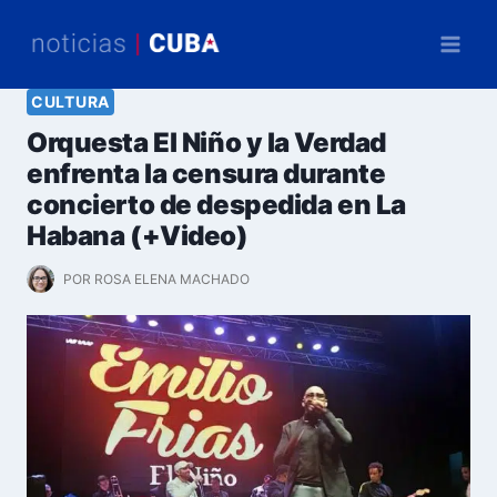
Saltar
al
contenido
CULTURA
Orquesta El Niño y la Verdad
enfrenta la censura durante
concierto de despedida en La
Habana (+Video)
POR
ROSA ELENA MACHADO