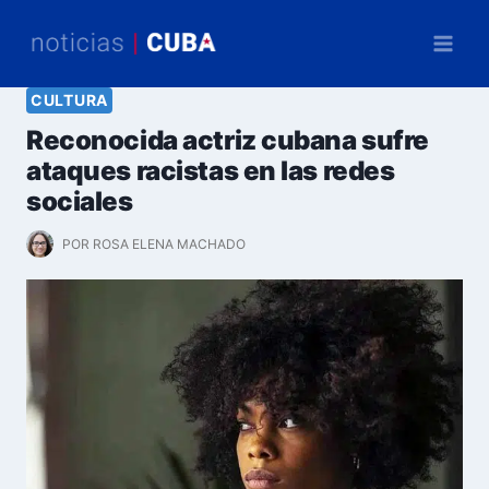
Saltar
al
contenido
CULTURA
Reconocida actriz cubana sufre
ataques racistas en las redes
sociales
POR
ROSA ELENA MACHADO