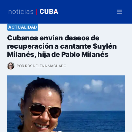
Saltar
al
contenido
ACTUALIDAD
Cubanos envían deseos de
recuperación a cantante Suylén
Milanés, hija de Pablo Milanés
POR
ROSA ELENA MACHADO