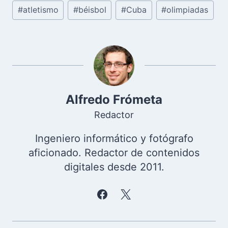
Etiquetas
#
atletismo
#
béisbol
#
Cuba
#
olimpiadas
de
la
entrada:
Alfredo Frómeta
Redactor
Ingeniero informático y fotógrafo
aficionado. Redactor de contenidos
digitales desde 2011.