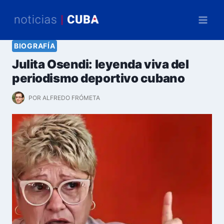
Saltar
al
contenido
BIOGRAFÍA
Julita Osendi: leyenda viva del
periodismo deportivo cubano
POR
ALFREDO FRÓMETA