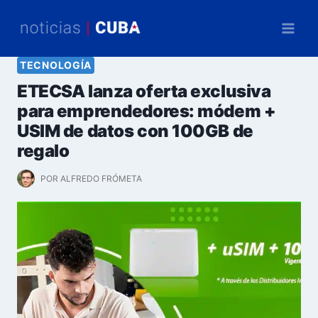
Saltar
al
contenido
TECNOLOGÍA
ETECSA lanza oferta exclusiva
para emprendedores: módem +
USIM de datos con 100GB de
regalo
POR
ALFREDO FRÓMETA