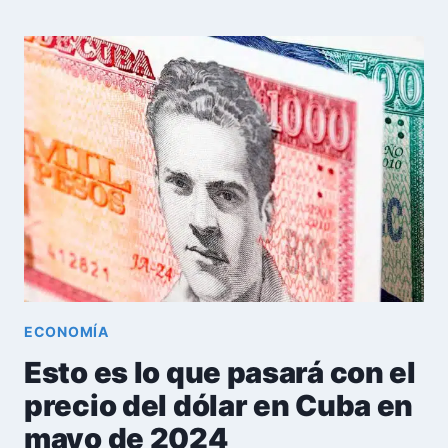
IMPACTO
DE
LA
EMIGRACIÓN
MASIVA
EN
VALOR
DEL
DÓLAR
Y
DEPRECIACIÓN
DEL
PESO
ECONOMÍA
Esto es lo que pasará con el
precio del dólar en Cuba en
mayo de 2024