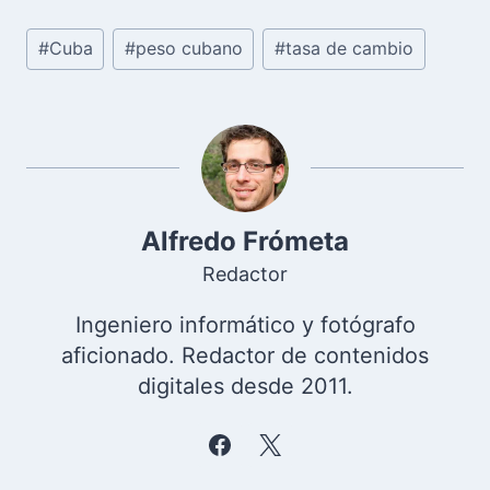
Etiquetas
#
Cuba
#
peso cubano
#
tasa de cambio
de
la
entrada:
Alfredo Frómeta
Redactor
Ingeniero informático y fotógrafo
aficionado. Redactor de contenidos
digitales desde 2011.