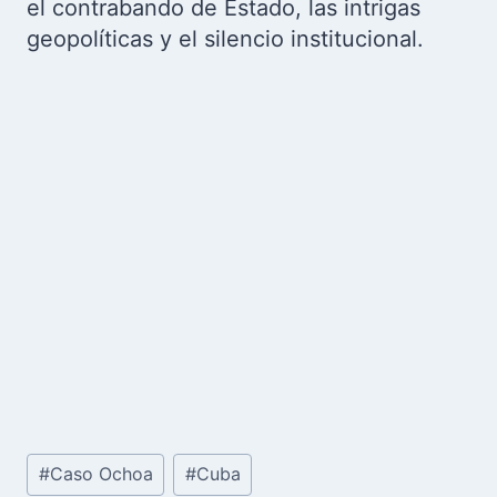
el contrabando de Estado, las intrigas
geopolíticas y el silencio institucional.
Etiquetas
#
Caso Ochoa
#
Cuba
de