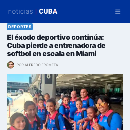
Saltar
al
contenido
DEPORTES
El éxodo deportivo continúa:
Cuba pierde a entrenadora de
softbol en escala en Miami
POR
ALFREDO FRÓMETA