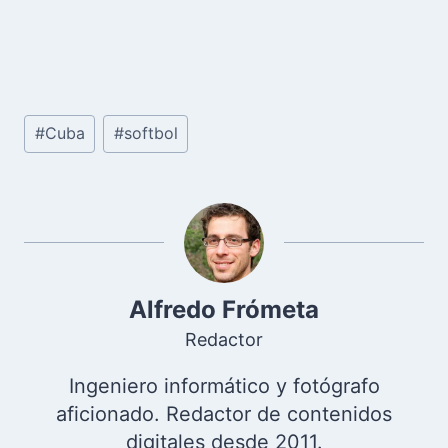
Etiquetas
#
Cuba
#
softbol
de
la
entrada:
Alfredo Frómeta
Redactor
Ingeniero informático y fotógrafo
aficionado. Redactor de contenidos
digitales desde 2011.