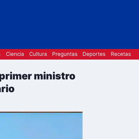
a
Ciencia
Cultura
Preguntas
Deportes
Recetas
 primer ministro
rio