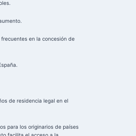
oles.
 aumento.
 frecuentes en la concesión de
 España.
os de residencia legal en el
s para los originarios de países
 facilita el acceso a la