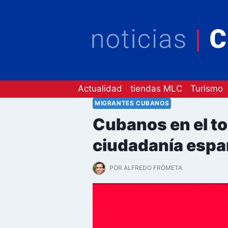
Saltar
al
contenido
Actualidad
tiendas MLC
Turismo
MIGRANTES CUBANOS
Cubanos en el to
ciudadanía espa
POR
ALFREDO FRÓMETA