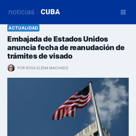
Saltar
al
contenido
ACTUALIDAD
Embajada de Estados Unidos
anuncia fecha de reanudación de
trámites de visado
POR
ROSA ELENA MACHADO