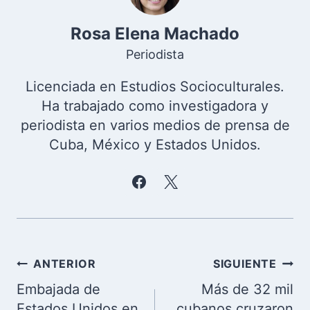
Rosa Elena Machado
Periodista
Licenciada en Estudios Socioculturales.
Ha trabajado como investigadora y
periodista en varios medios de prensa de
Cuba, México y Estados Unidos.
Navegación
ANTERIOR
SIGUIENTE
de
Embajada de
Más de 32 mil
entradas
Estados Unidos en
cubanos cruzaron