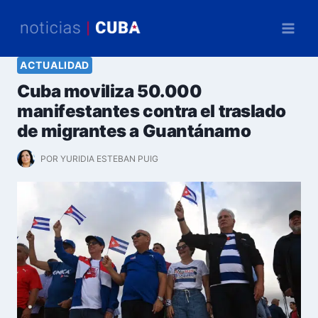
Saltar
al
contenido
ACTUALIDAD
Cuba moviliza 50.000
manifestantes contra el traslado
de migrantes a Guantánamo
POR
YURIDIA ESTEBAN PUIG