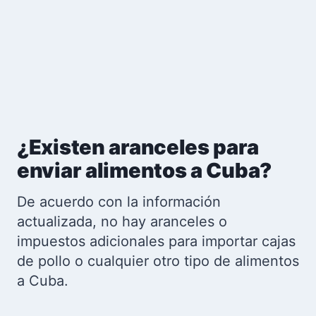
desean compartir y ayudar a sus seres
queridos en la isla.
Uno de sus productos más llamativos es
una
media caja de pollo de 15 libras
, que
ofrece una manera sencilla y segura de
enviar productos de primera necesidad a
Cuba.
Los envíos tienen un plazo de entrega de
3 a 5 días y son gratuitos en varias
provincias cubanas como La Habana,
Pinar del Río, Artemisa, Mayabeque,
Matanzas, Cienfuegos y Villa Clara.