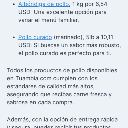
Nuggets de pollo
, 32oz por solo 7,89
USD: Ideales para una comida rápida
o una fiesta en casa.
Muslo de pollo
, 2kg a 5,04 USD:
Perfecto para tus recetas favoritas
que requieren carne jugosa y tierna.
Albóndiga de pollo
, 1 kg por 6,54
USD: Una excelente opción para
variar el menú familiar.
Pollo curado
(marinado), 5lb a 10,11