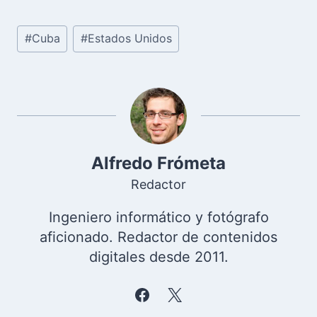
Etiquetas
#
Cuba
#
Estados Unidos
de
la
entrada:
Alfredo Frómeta
Redactor
Ingeniero informático y fotógrafo
aficionado. Redactor de contenidos
digitales desde 2011.