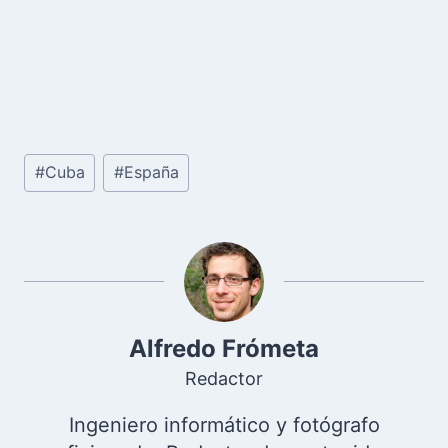
Etiquetas
#
Cuba
#
España
de
la
entrada:
Alfredo Frómeta
Redactor
Ingeniero informático y fotógrafo