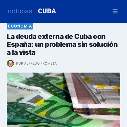
Saltar
al
contenido
ECONOMÍA
La deuda externa de Cuba con
España: un problema sin solución
a la vista
POR
ALFREDO FRÓMETA