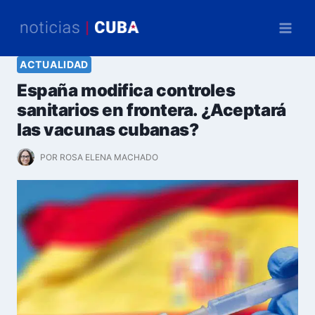
Saltar
al
contenido
ACTUALIDAD
España modifica controles
sanitarios en frontera. ¿Aceptará
las vacunas cubanas?
POR
ROSA ELENA MACHADO