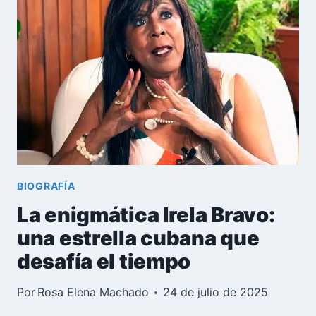
TORTOLÓ:
CHIVO
EXPIATORIO
DE
CUBA
EN
LA
INVASIÓN
DE
GRANADA
1983
BIOGRAFÍA
La enigmática Irela Bravo:
una estrella cubana que
desafía el tiempo
Por
Rosa Elena Machado
24 de julio de 2025