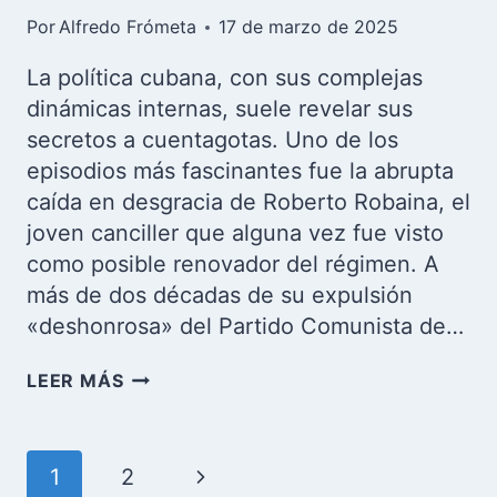
Por
Alfredo Frómeta
17 de marzo de 2025
La política cubana, con sus complejas
dinámicas internas, suele revelar sus
secretos a cuentagotas. Uno de los
episodios más fascinantes fue la abrupta
caída en desgracia de Roberto Robaina, el
joven canciller que alguna vez fue visto
como posible renovador del régimen. A
más de dos décadas de su expulsión
«deshonrosa» del Partido Comunista de…
LA
LEER MÁS
CAÍDA
DE
ROBERTO
Navegación
Siguiente
1
2
ROBAINA: