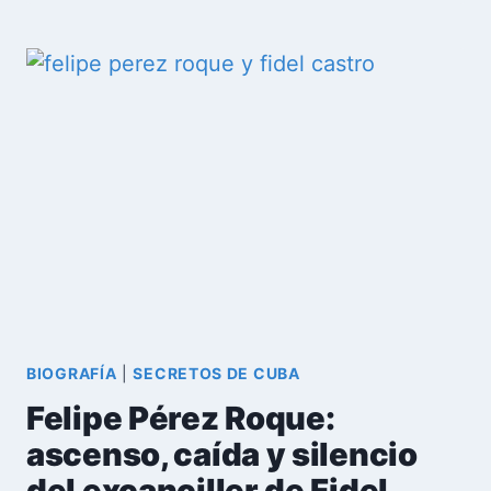
MARÍA
ABIERNO:
LA
ÚNICA
MUJER
CONDENADA
EN
LA
HISTÓRICA
CAUSA
1
DE
CUBA
BIOGRAFÍA
|
SECRETOS DE CUBA
Felipe Pérez Roque:
ascenso, caída y silencio
del excanciller de Fidel