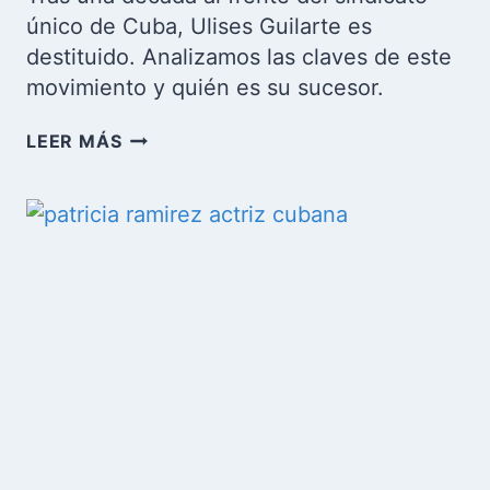
único de Cuba, Ulises Guilarte es
destituido. Analizamos las claves de este
movimiento y quién es su sucesor.
DESTITUCIÓN
LEER MÁS
EN
LA
CTC:
CAE
ULISES
GUILARTE
TRAS
MÁS
DE
10
AÑOS
AL
FRENTE
DEL