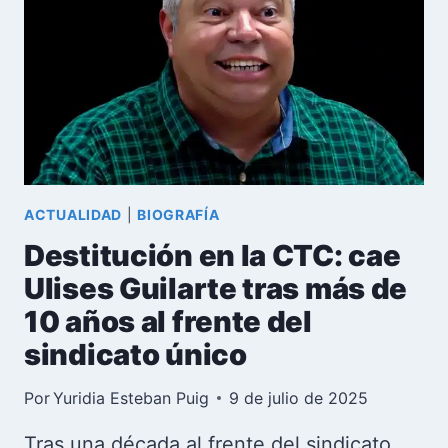
QUE
DESAFÍA
EL
TIEMPO
ACTUALIDAD
|
BIOGRAFÍA
Destitución en la CTC: cae
Ulises Guilarte tras más de
10 años al frente del
sindicato único
Por
Yuridia Esteban Puig
9 de julio de 2025
Tras una década al frente del sindicato