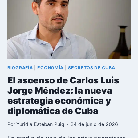
CAÍDA
DEL
JOVEN
VICEPRESIDENTE
QUE
DIRIGIÓ
LA
BATALLA
DE
IDEAS
BIOGRAFÍA
|
ECONOMÍA
|
SECRETOS DE CUBA
El ascenso de Carlos Luis
Jorge Méndez: la nueva
estrategia económica y
diplomática de Cuba
Por
Yuridia Esteban Puig
24 de junio de 2026