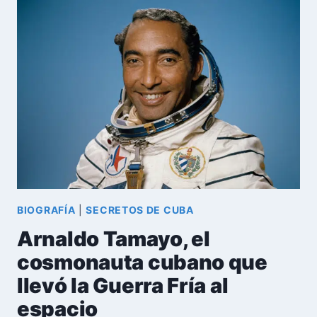
ASCENSO,
CAÍDA
Y
SILENCIO
DEL
EXCANCILLER
DE
FIDEL
CASTRO
BIOGRAFÍA
|
SECRETOS DE CUBA
Arnaldo Tamayo, el
cosmonauta cubano que
llevó la Guerra Fría al
espacio