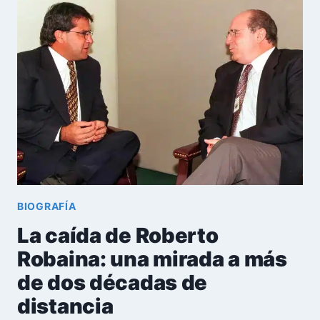
PATRICIA
RAMÍREZ:
LA
ACTRIZ
CUBANA
QUE
CUBA
NO
OLVIDA
BIOGRAFÍA
La caída de Roberto
Robaina: una mirada a más
de dos décadas de
distancia