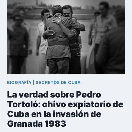
CUBANO
QUE
LLEVÓ
LA
GUERRA
FRÍA
AL
ESPACIO
BIOGRAFÍA
|
SECRETOS DE CUBA
La verdad sobre Pedro
Tortoló: chivo expiatorio de
Cuba en la invasión de
Granada 1983