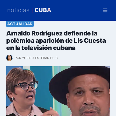
Saltar
al
contenido
ACTUALIDAD
Arnaldo Rodríguez defiende la
polémica aparición de Lis Cuesta
en la televisión cubana
POR
YURIDIA ESTEBAN PUIG