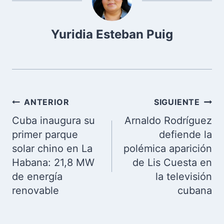
Yuridia Esteban Puig
Navegación
ANTERIOR
SIGUIENTE
de
Cuba inaugura su
Arnaldo Rodríguez
entradas
primer parque
defiende la
solar chino en La
polémica aparición
Habana: 21,8 MW
de Lis Cuesta en
de energía
la televisión
renovable
cubana