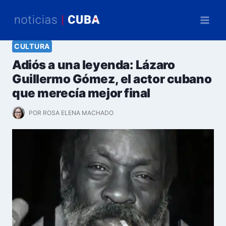
Saltar
al
contenido
CULTURA
Adiós a una leyenda: Lázaro
Guillermo Gómez, el actor cubano
que merecía mejor final
POR
ROSA ELENA MACHADO