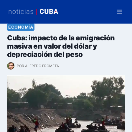
Saltar
al
contenido
ECONOMÍA
Cuba: impacto de la emigración
masiva en valor del dólar y
depreciación del peso
POR
ALFREDO FRÓMETA