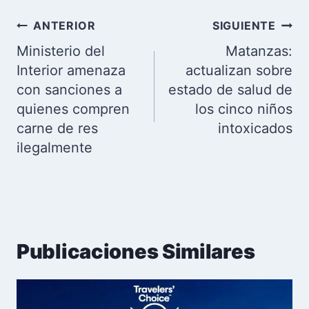
Navegación
ANTERIOR
SIGUIENTE
de
Ministerio del
Matanzas:
entradas
Interior amenaza
actualizan sobre
con sanciones a
estado de salud de
quienes compren
los cinco niños
carne de res
intoxicados
ilegalmente
Publicaciones Similares