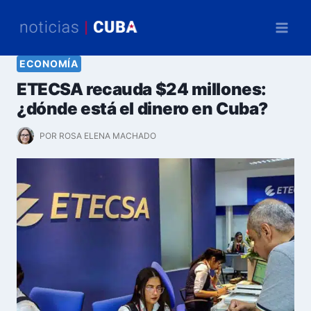
Saltar
al
contenido
ECONOMÍA
ETECSA recauda $24 millones:
¿dónde está el dinero en Cuba?
POR
ROSA ELENA MACHADO