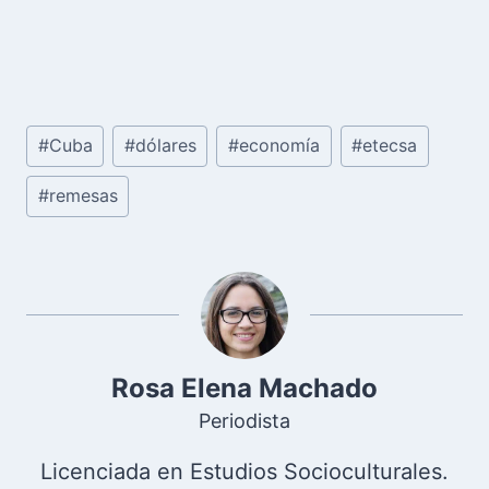
Etiquetas
#
Cuba
#
dólares
#
economía
#
etecsa
de
la
#
remesas
entrada:
Rosa Elena Machado
Periodista
Licenciada en Estudios Socioculturales.