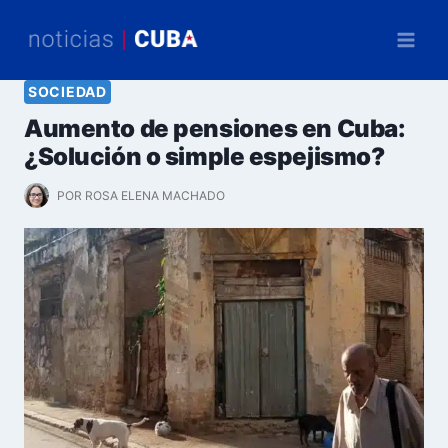
Saltar
al
contenido
SOCIEDAD
Aumento de pensiones en Cuba:
¿Solución o simple espejismo?
POR
ROSA ELENA MACHADO