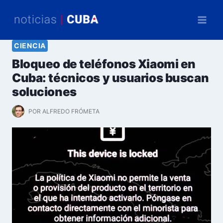
Saltar
al
contenido
CIENCIA
Bloqueo de teléfonos Xiaomi en
Cuba: técnicos y usuarios buscan
soluciones
POR
ALFREDO FRÓMETA