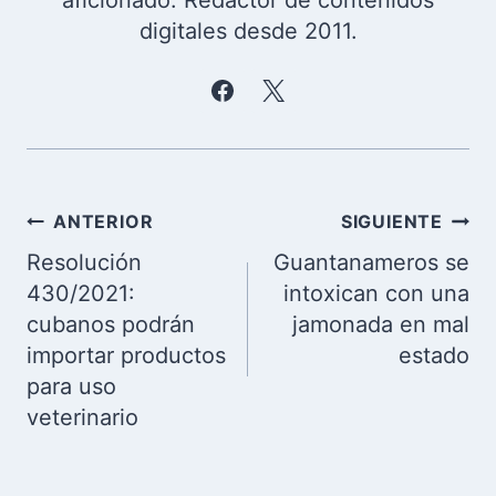
aficionado. Redactor de contenidos
digitales desde 2011.
Navegación
ANTERIOR
SIGUIENTE
de
Resolución
Guantanameros se
entradas
430/2021:
intoxican con una
cubanos podrán
jamonada en mal
importar productos
estado
para uso
veterinario