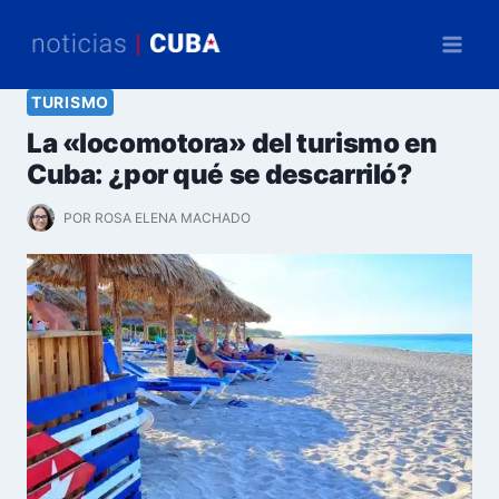
Saltar
al
contenido
TURISMO
La «locomotora» del turismo en
Cuba: ¿por qué se descarriló?
POR
ROSA ELENA MACHADO