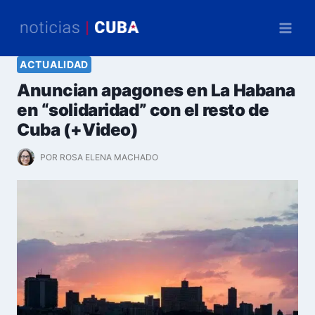
Saltar
al
contenido
ACTUALIDAD
Anuncian apagones en La Habana
en “solidaridad” con el resto de
Cuba (+Video)
POR
ROSA ELENA MACHADO