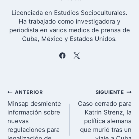
Licenciada en Estudios Socioculturales.
Ha trabajado como investigadora y
periodista en varios medios de prensa de
Cuba, México y Estados Unidos.
Navegación
ANTERIOR
SIGUIENTE
de
Minsap desmiente
Caso cerrado para
entradas
información sobre
Katrin Strenz, la
nuevas
política alemana
regulaciones para
que murió tras un
legalización de
viaje a Cuba