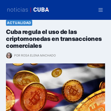
Saltar
al
contenido
ACTUALIDAD
Cuba regula el uso de las
criptomonedas en transacciones
comerciales
POR
ROSA ELENA MACHADO