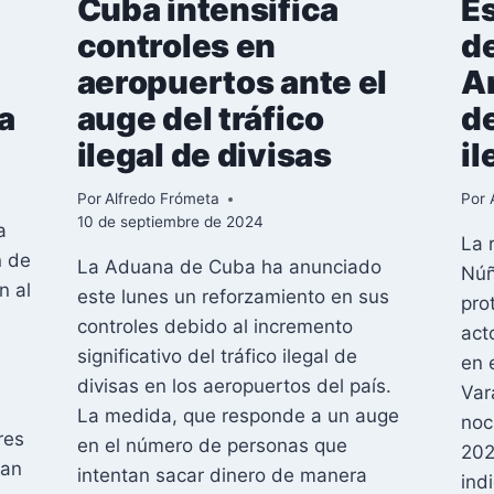
Cuba intensifica
E
controles en
de
n
aeropuertos ante el
A
a
auge del tráfico
d
ilegal de divisas
il
Por
Alfredo Frómeta
Por
10 de septiembre de 2024
a
La 
n de
La Aduana de Cuba ha anunciado
Núñ
n al
este lunes un reforzamiento en sus
pro
controles debido al incremento
act
significativo del tráfico ilegal de
en 
divisas en los aeropuertos del país.
Var
La medida, que responde a un auge
noc
res
en el número de personas que
202
lan
intentan sacar dinero de manera
ind