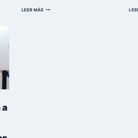
CUBA
LEER MÁS
LEE
EXTIENDE
EXENCIÓN
ARANCELARIA
PARA
IMPORTACIONES
ESENCIALES
EN
MEDIO
DE
CRISIS
PERSISTENTE
 a
os