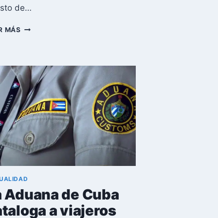
sto de…
ESCÁNDALO
R MÁS
EN
ADUANA
DE
CUBA:
ACTRIZ
AMARILYS
NÚÑEZ
DENUNCIA
DECOMISO
ILEGAL
Y
CORRUPCIÓN
UALIDAD
a Aduana de Cuba
taloga a viajeros