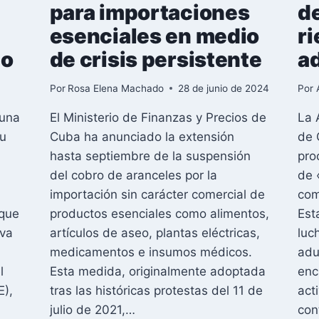
para importaciones
d
esenciales en medio
ri
co
de crisis persistente
a
Por
Rosa Elena Machado
28 de junio de 2024
Por
 una
El Ministerio de Finanzas y Precios de
La 
su
Cuba ha anunciado la extensión
de 
hasta septiembre de la suspensión
pro
del cobro de aranceles por la
de 
importación sin carácter comercial de
com
 que
productos esenciales como alimentos,
Est
eva
artículos de aseo, plantas eléctricas,
luc
medicamentos e insumos médicos.
adu
l
Esta medida, originalmente adoptada
enc
E),
tras las históricas protestas del 11 de
act
julio de 2021,…
con