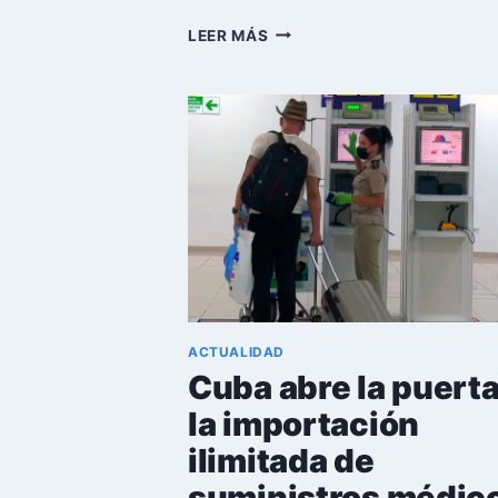
GOBIERNO
LEER MÁS
CUBANO
IMPONDRÁ
RESTRICCIONES
A
EQUIPOS
DE
ALTO
CONSUMO
ENERGÉTICO
ACTUALIDAD
Cuba abre la puerta
la importación
ilimitada de
suministros médic