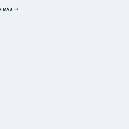
LA
R MÁS
ADUANA
DE
CUBA
CATALOGA
A
VIAJEROS
DE
EE.UU.
COMO
«ALTO
RIESGO»
POR
ILÍCITOS
ADUANEROS