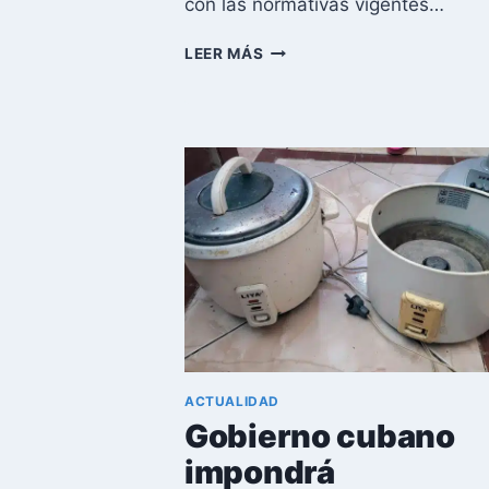
con las normativas vigentes…
¿ES
LEER MÁS
LEGAL
LLEVAR
REGALOS
A
CUBA?
LA
ADUANA
LO
ACLARA
EN
UNA
RUEDA
DE
PRENSA
ACTUALIDAD
Gobierno cubano
impondrá