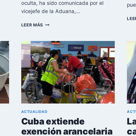
oculta, ha sido comunicada por el
pue
vicejefe de la Aduana,…
LEE
CUBA
LEER MÁS
INTENSIFICA
CONTROLES
EN
AEROPUERTOS
ANTE
EL
AUGE
DEL
TRÁFICO
ILEGAL
DE
DIVISAS
ACTUALIDAD
ACT
Cuba extiende
L
exención arancelaria
ca