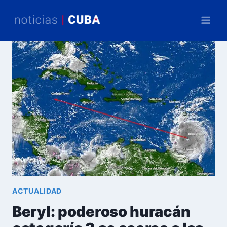
Saltar
al
contenido
ACTUALIDAD
Beryl: poderoso huracán