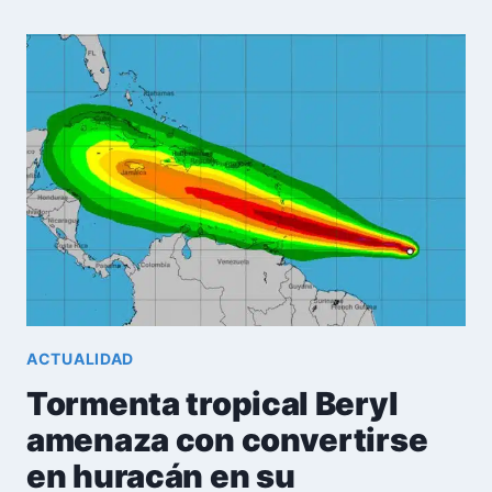
HURACÁN
CATEGORÍA
3
SE
ACERCA
A
LAS
ISLAS
DE
BARLOVENTO
ACTUALIDAD
Tormenta tropical Beryl
amenaza con convertirse
en huracán en su