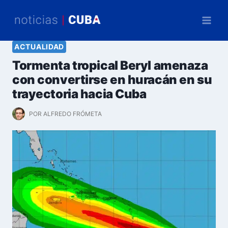
Saltar
al
contenido
ACTUALIDAD
Tormenta tropical Beryl amenaza
con convertirse en huracán en su
trayectoria hacia Cuba
POR
ALFREDO FRÓMETA