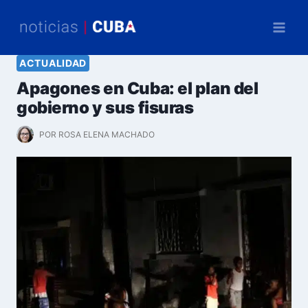
Saltar
al
contenido
ACTUALIDAD
Apagones en Cuba: el plan del
gobierno y sus fisuras
POR
ROSA ELENA MACHADO