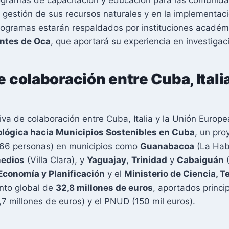
 gestión de sus recursos naturales y en la implementaci
programas estarán respaldados por instituciones acadé
ontes de Oca
, que aportará su experiencia en investigaci
e colaboración entre Cuba, Italia
tiva de colaboración entre Cuba, Italia y la Unión Europe
ológica hacia Municipios Sostenibles en Cuba
, un pro
66 personas) en municipios como
Guanabacoa
(La Hab
edios
(Villa Clara), y
Yaguajay
,
Trinidad
y
Cabaiguán
(
Economía y Planificación
y el
Ministerio de Ciencia, 
nto global de
32,8 millones de euros
, aportados princi
1,7 millones de euros) y el PNUD (150 mil euros).