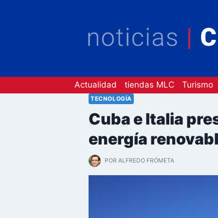
Saltar
al
contenido
Actualidad
tiendas MLC
Turismo
TECNOLOGÍA
Cuba e Italia pr
energía renovab
POR
ALFREDO FRÓMETA