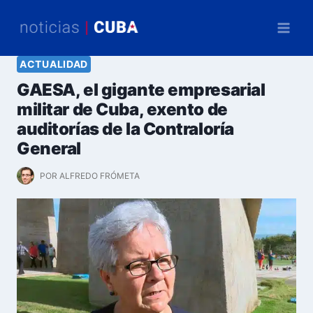
Saltar
al
contenido
ACTUALIDAD
GAESA, el gigante empresarial
militar de Cuba, exento de
auditorías de la Contraloría
General
POR
ALFREDO FRÓMETA