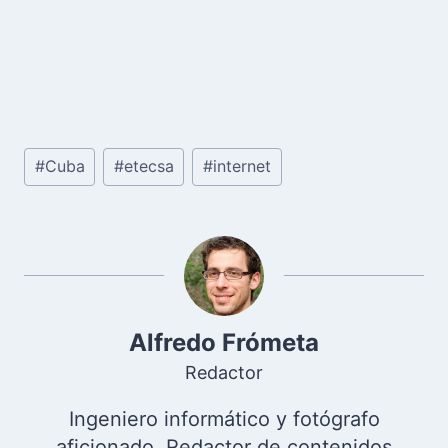
Etiquetas
#
Cuba
#
etecsa
#
internet
de
la
entrada:
Alfredo Frómeta
Redactor
Ingeniero informático y fotógrafo
aficionado. Redactor de contenidos