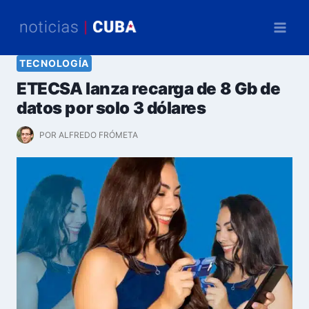
Saltar
al
contenido
TECNOLOGÍA
ETECSA lanza recarga de 8 Gb de
datos por solo 3 dólares
POR
ALFREDO FRÓMETA