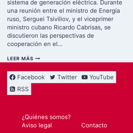
sistema de generación eléctrica. Durante
una reunión entre el ministro de Energía
ruso, Serguei Tsiviliov, y el viceprimer
ministro cubano Ricardo Cabrisas, se
discutieron las perspectivas de
cooperación en el…
RUSIA
LEER MÁS
AL
RESCATE
Facebook
Twitter
YouTube
DEL
SISTEMA
RSS
ELÉCTRICO
CUBANO:
COOPERACIÓN
ESTRATÉGICA
¿Quiénes somos?
EN
Aviso legal
Contacto
TIEMPOS
DE