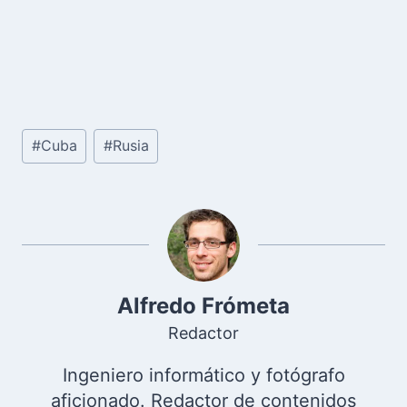
Etiquetas
#
Cuba
#
Rusia
de
la
entrada:
Alfredo Frómeta
Redactor
Ingeniero informático y fotógrafo
aficionado. Redactor de contenidos