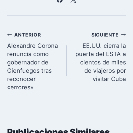
Navegación
ANTERIOR
SIGUIENTE
de
Alexandre Corona
EE.UU. cierra la
entradas
renuncia como
puerta del ESTA a
gobernador de
cientos de miles
Cienfuegos tras
de viajeros por
reconocer
visitar Cuba
«errores»
Publicaciones Similares