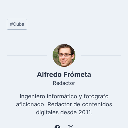
Etiquetas
#
Cuba
de
la
entrada:
Alfredo Frómeta
Redactor
Ingeniero informático y fotógrafo
aficionado. Redactor de contenidos
digitales desde 2011.