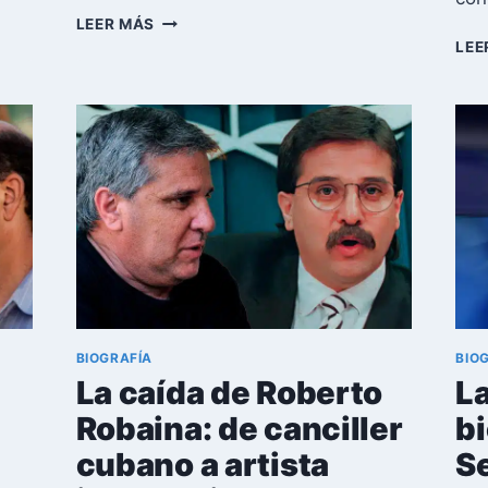
CARLOS
LEER MÁS
ALDANA
LEE
ESCALANTE:
DE
LA
CÚSPIDE
DEL
PODER
AL
OLVIDO
ABSOLUTO
BIOGRAFÍA
BIO
La caída de Roberto
La
Robaina: de canciller
bi
cubano a artista
Se