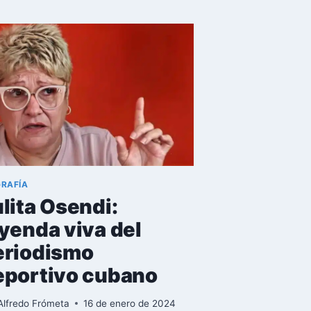
UNA
ERA:
BIOGRAFÍA
DE
RAFAEL
SERRANO,
LOCUTOR
DEL
NOTICIERO
EN
CUBA
GRAFÍA
lita Osendi:
yenda viva del
eriodismo
eportivo cubano
Alfredo Frómeta
16 de enero de 2024