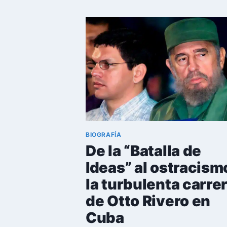
DÁVILA:
¿LA
PROMESA
FRUSTRADA
DE
LA
POLÍTICA
CUBANA?
BIOGRAFÍA
De la “Batalla de
Ideas” al ostracism
la turbulenta carre
de Otto Rivero en
Cuba