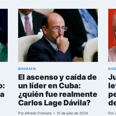
ROBAINA:
DE
CANCILLER
CUBANO
A
ARTISTA
INTERNACIONAL
BIOGRAFÍA
BIO
El ascenso y caída de
Ju
o:
un líder en Cuba:
le
ra
¿quién fue realmente
p
Carlos Lage Dávila?
d
Por
Alfredo Frómeta
15 de julio de 2024
Por