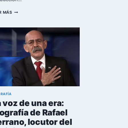
RAQUEL
R MÁS
MAYEDO:
UNA
VIDA
DEDICADA
A
LA
TELEVISIÓN
CUBANA
GRAFÍA
 voz de una era:
ografía de Rafael
rrano, locutor del