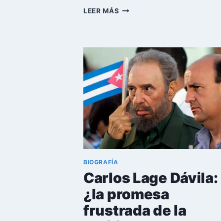
FELIPE
LEER MÁS
PÉREZ
ROQUE:
EL
ASCENSO
Y
CAÍDA
DE
UN
POLÍTICO
CUBANO
BIOGRAFÍA
Carlos Lage Dávila:
¿la promesa
frustrada de la