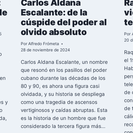
:
Carlos Aldana
R
de
Escalante: de la
vi
cúspide del poder al
t
olvido absoluto
5
Por
20 d
Por
Alfredo Frómeta
28 de noviembre de 2024
Raq
o
el 
Carlos Aldana Escalante, un nombre
Hab
que resonó en los pasillos del poder
per
ven
cubano durante las décadas de los
tel
80 y 90, es ahora una figura casi
de 
olvidada, y su historia se despliega
con
es y
como una tragedia de ascensos
de 
co
vertiginosos y caídas abruptas. Esta
cál
da,
es la historia de un hombre que fue
rec
considerado la tercera figura más…
con