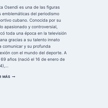
ita Osendi es una de las figuras
 emblemáticas del periodismo
ortivo cubano. Conocida por su
ilo apasionado y controversial,
có toda una época en la televisión
ana gracias a su talento innato
a comunicar y su profunda
exión con el mundo del deporte. A
 69 años (nació el 16 de enero de
4),…
JULITA
R MÁS
OSENDI:
LEYENDA
VIVA
DEL
PERIODISMO
DEPORTIVO