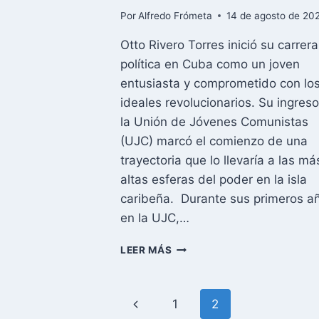
Por
Alfredo Frómeta
14 de agosto de 20
Otto Rivero Torres inició su carrera
política en Cuba como un joven
entusiasta y comprometido con lo
ideales revolucionarios. Su ingreso
la Unión de Jóvenes Comunistas
(UJC) marcó el comienzo de una
trayectoria que lo llevaría a las má
altas esferas del poder en la isla
caribeña. Durante sus primeros a
en la UJC,…
DE
LEER MÁS
LA
“BATALLA
DE
Navegación
Página
1
2
IDEAS”