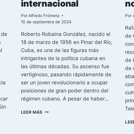
internacional
n
Por
Alfredo Frómeta
Por
10 de septiembre de 2024
Raf
 de
Roberto Robaina González, nacido el
de 
s
18 de marzo de 1956 en Pinar del Río,
con
l
Cuba, es una de las figuras más
rec
intrigantes de la política cubana en
de 
las últimas décadas. Su ascenso fue
de 
vertiginoso, pasando rápidamente de
aba
cia
ser un joven revolucionario a ocupar
com
posiciones de gran poder dentro del
cul
acar
régimen cubano. A pesar de haber…
pri
Sin
Tel
LA
LEER MÁS
CAÍDA
LEE
DE
ROBERTO