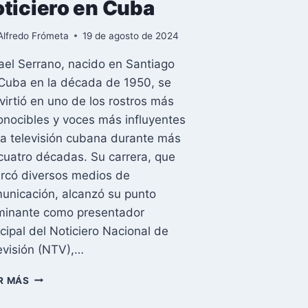
oticiero en Cuba
Alfredo Frómeta
19 de agosto de 2024
ael Serrano, nacido en Santiago
Cuba en la década de 1950, se
virtió en uno de los rostros más
onocibles y voces más influyentes
la televisión cubana durante más
cuatro décadas. Su carrera, que
rcó diversos medios de
unicación, alcanzó su punto
minante como presentador
ncipal del Noticiero Nacional de
evisión (NTV),…
LA
R MÁS
VOZ
DE