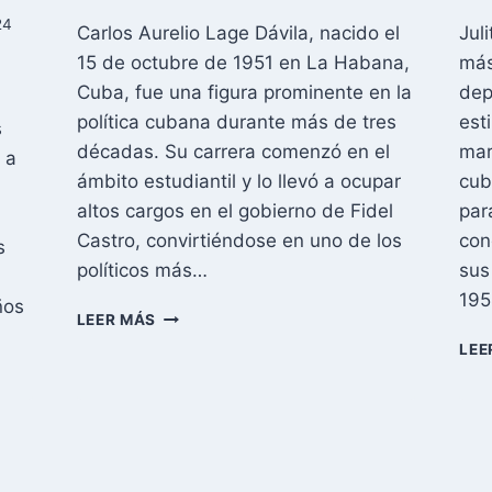
24
Carlos Aurelio Lage Dávila, nacido el
Jul
15 de octubre de 1951 en La Habana,
más
Cuba, fue una figura prominente en la
dep
política cubana durante más de tres
est
s
décadas. Su carrera comenzó en el
mar
 a
ámbito estudiantil y lo llevó a ocupar
cub
altos cargos en el gobierno de Fidel
par
Castro, convirtiéndose en uno de los
con
s
políticos más…
sus
195
ños
EL
LEER MÁS
ASCENSO
LEE
Y
CAÍDA
DE
UN
LÍDER
EN