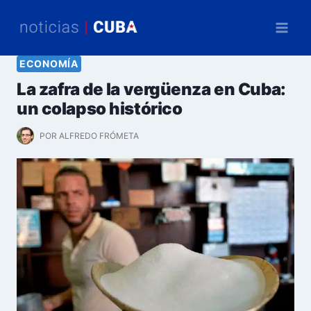
Saltar
al
contenido
ECONOMÍA
La zafra de la vergüenza en Cuba:
un colapso histórico
POR
ALFREDO FRÓMETA