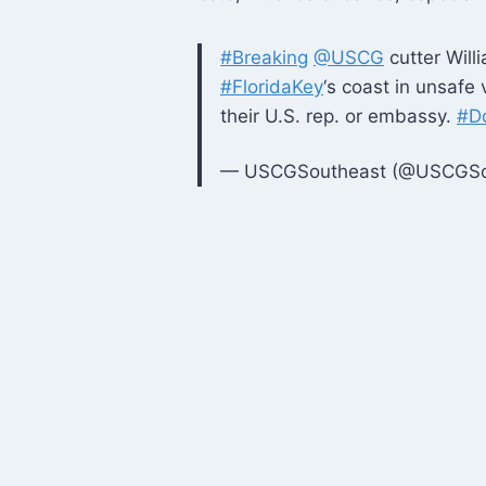
#Breaking
@USCG
cutter Wil
#FloridaKey
‘s coast in unsafe
their U.S. rep. or embassy.
#D
— USCGSoutheast (@USCGSo