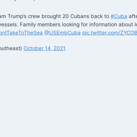
liam Trump’s crew brought 20 Cubans back to
#Cuba
aft
 vessels. Family members looking for information about 
ontTakeToTheSea
@USEmbCuba
pic.twitter.com/ZYCO
utheast)
October 14, 2021