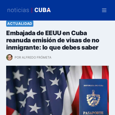
Saltar
al
contenido
ACTUALIDAD
Embajada de EEUU en Cuba
reanuda emisión de visas de no
inmigrante: lo que debes saber
POR
ALFREDO FRÓMETA