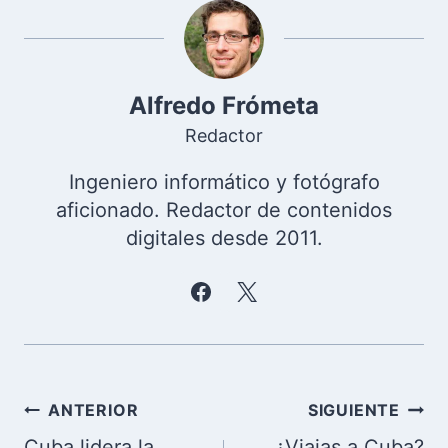
Alfredo Frómeta
Redactor
Ingeniero informático y fotógrafo
aficionado. Redactor de contenidos
digitales desde 2011.
Navegación
ANTERIOR
SIGUIENTE
de
Cuba lidera la
¿Viajas a Cuba?