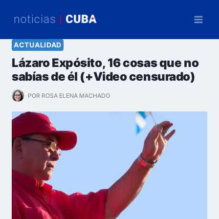
Saltar
al
contenido
ACTUALIDAD
Lázaro Expósito, 16 cosas que no
sabías de él (+Video censurado)
POR
ROSA ELENA MACHADO