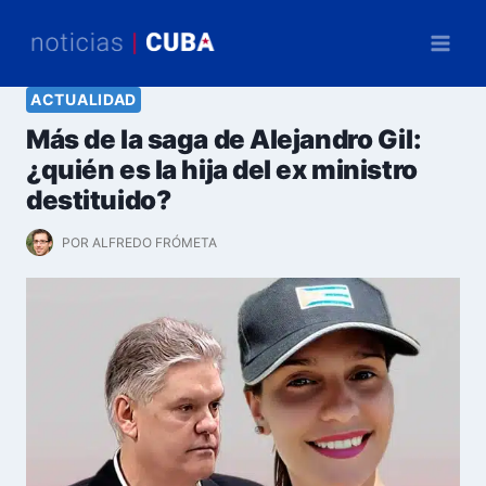
Saltar
al
contenido
ACTUALIDAD
Más de la saga de Alejandro Gil:
¿quién es la hija del ex ministro
destituido?
POR
ALFREDO FRÓMETA