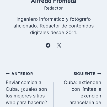
Alfredo Frómeta
Redactor
Ingeniero informático y fotógrafo
aficionado. Redactor de contenidos
digitales desde 2011.
Navegación
ANTERIOR
SIGUIENTE
de
Enviar comida a
Cuba: extienden
entradas
Cuba, ¿cuáles son
con límites la
los mejores sitios
exención
web para hacerlo?
arancelaria de