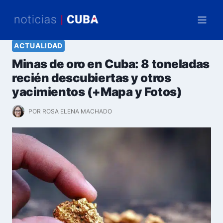
Saltar
al
contenido
ACTUALIDAD
Minas de oro en Cuba: 8 toneladas
recién descubiertas y otros
yacimientos (+Mapa y Fotos)
POR
ROSA ELENA MACHADO