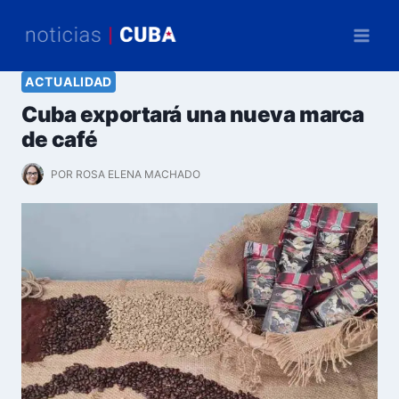
Saltar
al
contenido
ACTUALIDAD
Cuba exportará una nueva marca
de café
POR
ROSA ELENA MACHADO